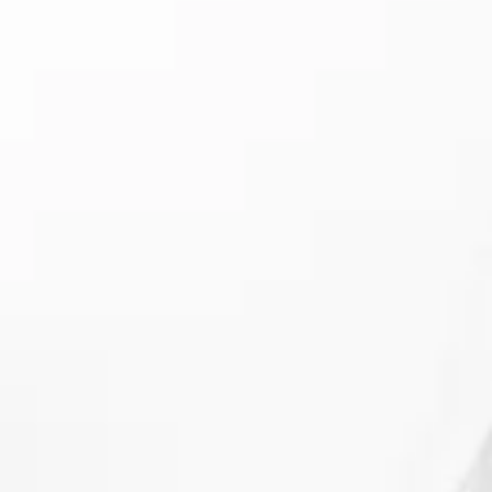
力
解
析
与
抽
取
攻
略
全
面
开
启
中
2026-
07-