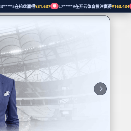
司新闻
服务宗旨
立即预
约
速体育welcome