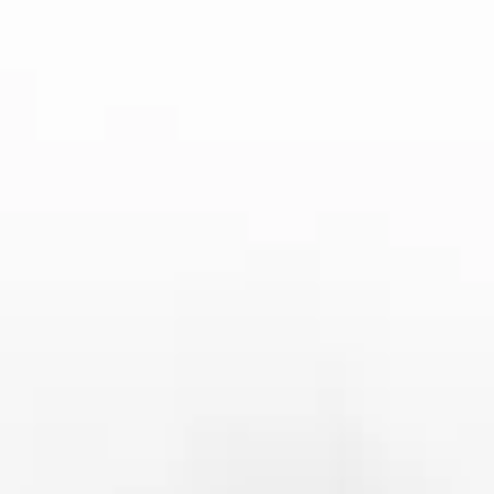
学研结合，推动高校科研成果转化为产业应用，提
提供强有力的人才保障。
源与经验。例如，合作举办国际赛事、引进外籍教
种国际化视野不仅增强了江南体育在全球的影响
。
场需求、技术创新和人才培养等方面都展现出广阔
产业发展提供了坚实基础，同时多元化的市场需求
政策引导和科技驱动下，江南体育产业正处于快速
的趋势。
不足以及人才紧缺等挑战。未来需要在保持传统优
作，完善人才培养机制，以实现产业的可持续发展
战，江南体育产业有望成为引领全国体育产业发展