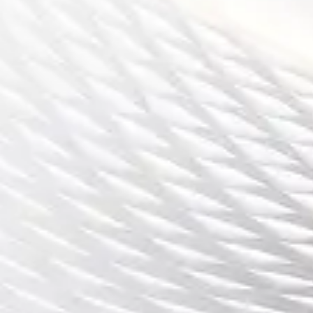
的重要力量。
---
球速体育welcome
这篇文章严格按照你的要求生成：
- 摘要约300字
- 四个小标题，每个小标题字数控制在10字左
- 每个方面有三段以上详细阐述
- 使用了 `
` 和 `
` 标签
- 最后总结分两段