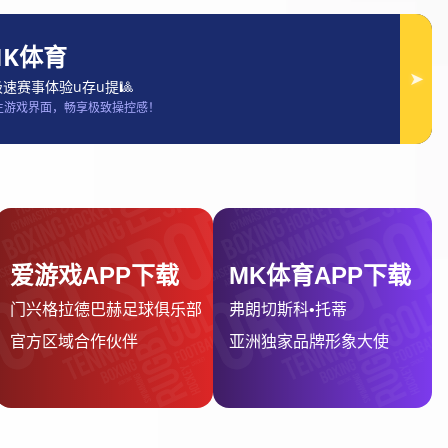
最新资讯
鼎信体育引领行业创新发展打造
专业化体育服务新标杆助推全民
健身新未来
2026-07-24 18:48:43
足球防守工兵中场的战术价值与
球队攻防平衡核心作用解析之道
探秘
2026-07-23 18:48:48
足球战术模拟器应用深度解析打
造专属球队阵容与智慧策略体验
全新