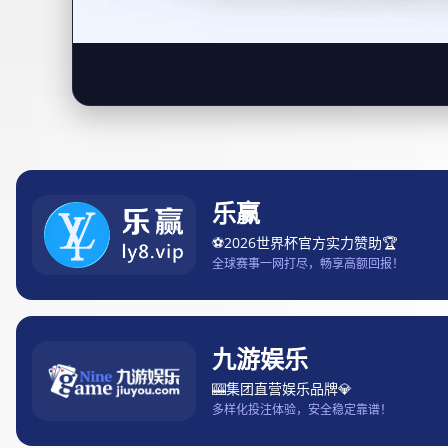
江南体育：探索江南地区
2026-05-14 07:34:14
好的，我可以按照你的要求写一篇完整的文章
地区体育产业发展新机遇与挑战”，并严格按
---
随着中国经济的快速发展和社会生活水平的不
重要的角色。江南地区以其独特的地理环境、
发展提供了丰富的资源和良好的基础。本文以
战”为主题，从体育产业的发展现状、政策支
才培养四个方面进行深入探讨。文章旨在全面
在的挑战，为相关决策者、投资者以及产业参