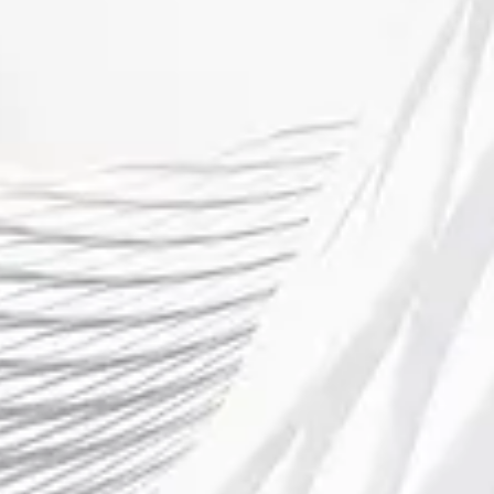
18
20:26:13
中
国
女
足
迎
亚
洲
杯
新
征
程
最
新