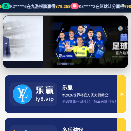
首页
公司新闻