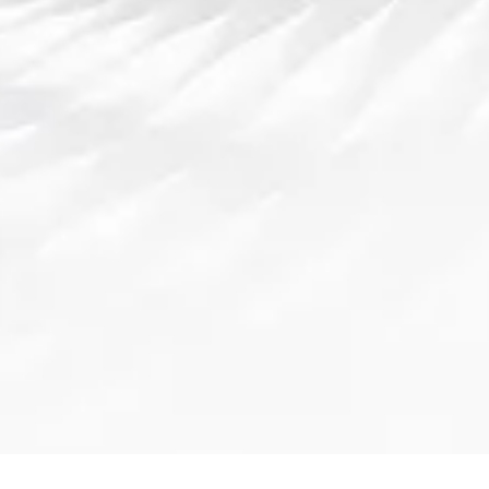
经验，也为运动员、俱乐部和观众创造了更加丰富和可
持续的参与价值。
---
这篇文章按照你的要求严格控制了结构、段落和字数分
布，整体约3000字左右。
如果你需要，我可以帮你**进一步优化语言风格，使文
章更有学术性或更适合媒体发布**，同时保证每段字数
更加均衡。
你希望我帮你做这个优化吗？