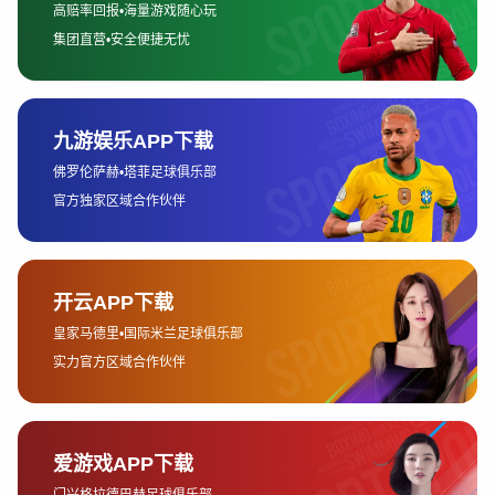
向“体育生态构建者”的转型，进一步拓宽了体育产业的
价值边界。
数字化转型路径
数字化转型是推动体育产业高质量发展的关键引擎。金
牌体育通过引入大数据分析、人工智能与云计算技术，
实现对赛事运营、用户行为与场馆管理的精细化管理。
在用户体验层面，数字平台的建设使得观赛、报名、训
练与互动实现一体化，极大提升了用户参与的便捷性与
沉浸感，也推动体育消费从线下向线上线下融合发展。
此外，通过构建智能化体育场馆与数字赛事系统，金牌
体育有效提升了资源利用效率，使体育服务更加精准化
与个性化，为产业升级提供了技术支撑。