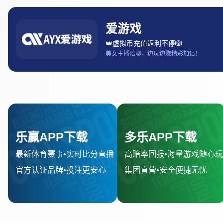
亚新体育致力于利用前沿的技术推动中国体育
过人工智能、大数据分析等现代科技手段，极
的运动数据分析，亚新体育为运动员提供个性
现。
此外，亚新体育还积极布局虚拟现实（VR）
与互动中，让观众可以体验到更加沉浸式的观
统体育产业注入了全新的活力，并推动了产业
球速体育welcome
通过技术的力量，亚新体育不仅为运动员提供
育体验。未来，随着技术的不断发展，亚新体
体育产业朝着更智能、更科技化的方向发展。
2、资源整合促进产业协
体育产业的发展离不开各类资源的有效整合。