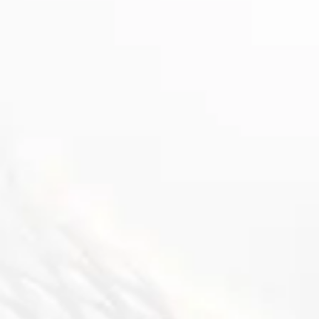
亚新体育不仅搭建了一个专业的体育赛事平台
间的互动与交流。通过这些平台的搭建，亚新
现了线上与线下的完美结合，形成了一个多元