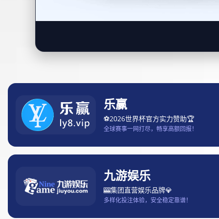
亚新体育助力中国体育产
动生态系统
2026-04-06 20:57:19
文章摘要：随着全球体育产业的迅速发展，中
育，作为行业内的领先力量，不仅为中国体育
动着体育产业的全面升级。在这一过程中，亚
台建设等方面的深耕，成功打造了全新的运动
支持。本文将从四个方面详细探讨亚新体育如
新运动生态系统方面的深远影响。
1、技术创新推动产业升级