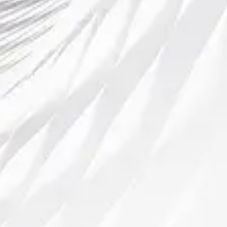
动
态
揭
晓
玫
瑰
军
团
全
力
备
战
冲
击
佳