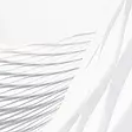
18
20:26:13
中
国
女
足
迎
亚
洲
杯
新
征
程
最
新