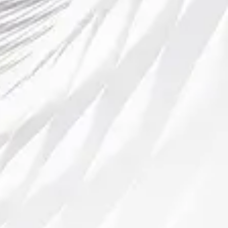
动
态
揭
晓
玫
瑰
军
团
全
力
备
战
冲
击
佳