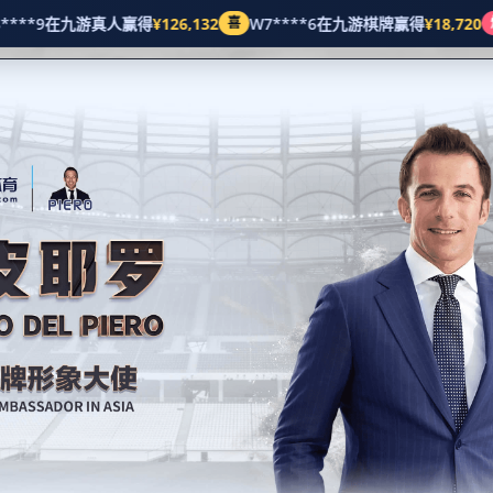
知道球速体育
项目展示
公
加入球
首页
项目展示