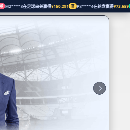
司新闻
服务宗旨
立即预
约
速体育welcome