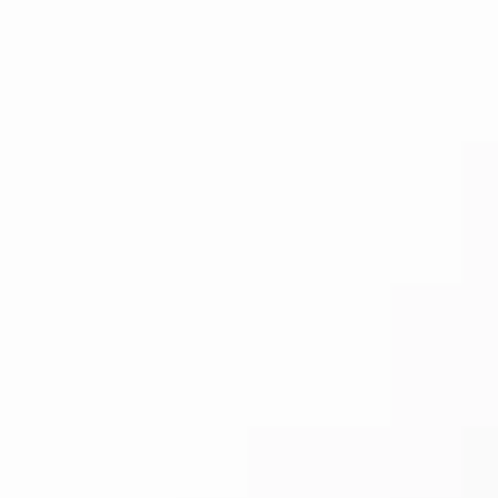
足
球
手
游
最
新
黑
卡
曝
光
全
新
球
员
实