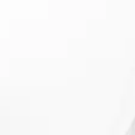
力
解
析
与
抽
取
攻
略
全
面
开
启
中
2026-
07-