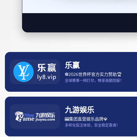
小鸟体育全方位解析最新
2026-05-20 02:53:10
好的，我按照你的要求为“小鸟体育全方位解
3000字左右文章，并严格遵循你提供的格
---
随着现代社会对健康生活的关注日益增强，体
鸟体育凭借其专业、全面的视角，为广大运动
实用的运动健康生活指南。本文将从赛事资讯
探讨小鸟体育如何帮助用户在了解体育动态的
更新、训练方法的精准指导、饮食方案的合理
动健康的要点，从而在日常生活中实现运动与