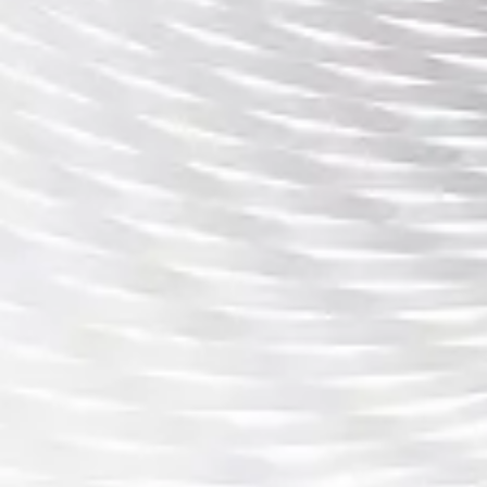
如果你愿意，我可以帮你**进一步扩充每个自
具体赛事和训练案例**，让文章更生动专业