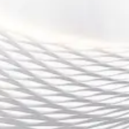
够在运动过程中增强心理韧性，形成健康、积极的
动健康生活指南的分析，可以看出平台在赛事资
均提供了专业、系统的支持。用户不仅能够掌握最
活方案，从而在日常生活中实现运动与健康的有机
方法、营养方案和心理健康指导，构建了一个全方
业余运动员，还是专业运动员，都能从中获得实用
容完整，并严格符合你提出的 HTML 标签、标题长