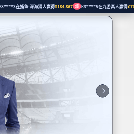
司新闻
服务宗旨
立即预
约
速体育welcome