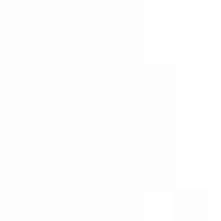
2、输赢关键因素分析
NBA比赛胜负并非由单一因素决定，而是多
防守效率是影响输赢的核心指标。历史数据显
季后赛中具备更稳定的胜率表现。
球员因素同样不可忽视。核心球员的出勤率、
析历史数据可以发现，当球队核心球员缺阵或
显著偏移，这种变化具有一定的统计规律性。
除技术与人员因素外，赛程强度与心理因素也
旅通常会导致球队效率下降。通过将这些隐性
输赢现象，避免过度简化比赛逻辑。
3、预测模型方法研究