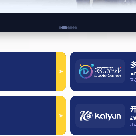
队输赢规律深度分析与预测方法
发展，体育竞技分析正从经验判断迈向数据驱动的
、商业化程度最高的职业篮球联赛，其历史比赛数据
值的样本基础。本文以“基于历史数据的NBA球队输
为核心，从数据基础构建、关键影响因素识别、预测
展开系统阐述。文章首先梳理NBA历史数据的类型
量及其内在逻辑，在此基础上探讨统计模型与机器
景分析模型落地的现实价值与局限。通过理论与实
预测提供一套具有参考意义的系统思路，同时也为体
。