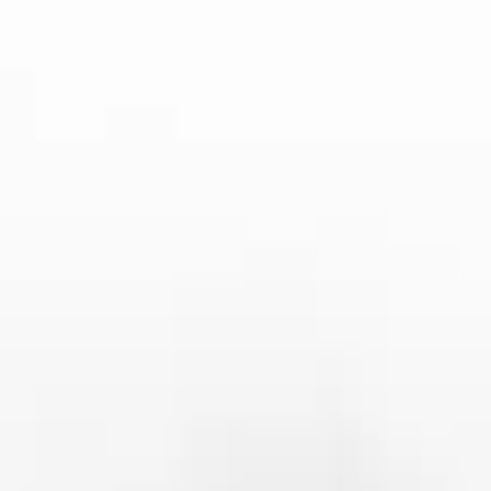
、临场战术调整以及裁判尺度变化等因素，往往难
不断进行动态修正，将最新数据快速反馈到预测体
。一方面，通过集成多种预测模型，可以降低单一
结果与专业篮球认知相结合，能够在实战中形成更
律分析与预测，是一项融合统计学、数据科学与篮球
因素识别，再到预测模型设计与实战应用，每一个
的数据处理流程是研究成功的根本保障。
法模型的持续演化，NBA比赛预测的精度与应用深
认知数据的边界、尊重比赛的不确定性，始终是将