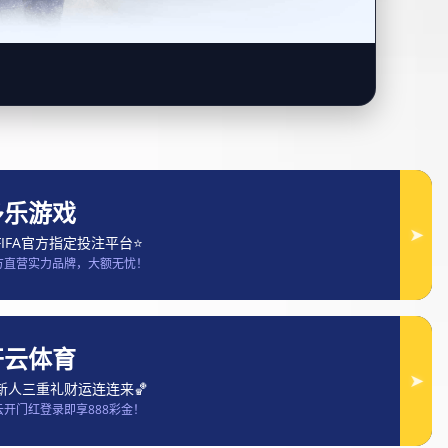
导航
知道球速体育
项目展示
公司新闻
服务宗旨
加入球速体育welcome